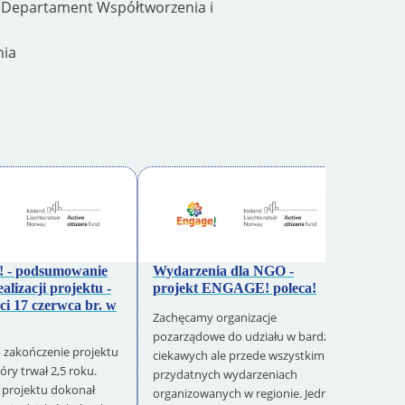
. Departament Współtworzenia i
nia
- podsumowanie
Wydarzenia dla NGO -
Warm
ealizacji projektu -
projekt ENGAGE! poleca!
inspi
ci 17 czerwca br. w
ENGA
Zachęcamy organizacje
zakoń
pozarządowe do udziału w bardzo
o zakończenie projektu
Dziś o
ciekawych ale przede wszystkim
óry trwał 2,5 roku.
realiz
przydatnych wydarzeniach
r projektu dokonał
ENGAG
organizowanych w regionie. Jedno