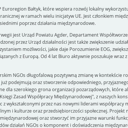
 Euroregion Bałtyk, które wspiera rozwój lokalny wykorzys
anicznej w ramach wielu inicjatyw UE. Jest członkiem międz
ąsiednimi poprzez działania międzynarodowe.
gii jest Urząd Powiatu Agder, Departament Współtworzenia i
onej przez Urząd działalności jest także zwiększenie udzi
staniem możliwości, jakie daje Porozumienie EOG, zwiększe
ązanych z Europą. Od 4 lat Biuro aktywnie poszukuje wraz 
urskim NGOs długofalową pozytywną zmianę w kontekście r
już podejmują oraz stworzenie odpowiedniego, przyjaznego 
ne dla szerokiego grona organizacji pozarządowych, które
"Księgi Zasad Współpracy Międzynarodowej", z naszych kons
c z wykształconymi przez nas nowymi liderami współpracy 
lnym i kulturze oraz przedsiębiorczości społecznej. Projekt
ty międzynarodowej oraz stworzyć im przyjazne warunki fu
ardów działań NGOs o komponent i doświadczenia międzynaro