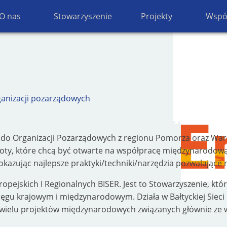
O nas
Stowarzyszenie
Projekty
Wspó
anizacji pozarządowych
 do Organizacji Pozarządowych z regionu Pomorza oraz War
y, które chcą być otwarte na współpracę międzynarodową p
zując najlepsze praktyki/techniki/narzędzia pozwalające na
ropejskich I Regionalnych BISER. Jest to Stowarzyszenie, któ
asięgu krajowym i międzynarodowym. Działa w Bałtyckiej Sie
cję wielu projektów międzynarodowych związanych głównie ze