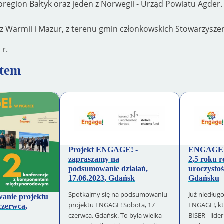
region Bałtyk oraz jeden z Norwegii - Urząd Powiatu Agder
Warmii i Mazur, z terenu gmin członkowskich Stowarzysze
3
r.
ktem
Projekt ENGAGE! -
ENGAGE! 
zapraszamy na
2,5 roku r
podsumowanie działań,
uroczystoś
17.06.2023, Gdańsk
Gdańsku
Spotkajmy się na podsumowaniu
Już niedług
wanie projektu
projektu ENGAGE! Sobota, 17
ENGAGE!, kt
zerwca,
czerwca, Gdańsk. To była wielka
BISER - lide