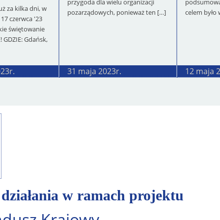
przygoda dla wielu organizacji
podsumowan
 za kilka dni, w
pozarządowych, ponieważ ten […]
celem było 
 17 czerwca '23
lkie świętowanie
! GDZIE: Gdańsk,
023
r.
31 maja 2023
r.
12 maja 
działania w ramach projektu
ndusz Krajowy