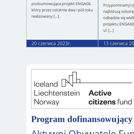
podsumowująca projekt ENGAGE,
Przypominamy! Już
który przez ostatnie dwa i pół roku
najbliższą sobotę
realizowany […]
odbędzie się wie
projektu ENGAGE
ul. […]
20 czerwca 2023
r.
13 czerwca 2
Program dofinansowujący 
Aktywni Obywatele Fu