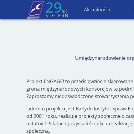
29
Aktualności
lat
STG ERB
Umiędzynarodowienie org
Projekt ENGAGE! to przedsięwzięcie skierowane
grona międzynarodowych konsorcjów te podmiot
Zapraszamy niedoświadczone stowarzyszenia poka
Liderem projektu jest Bałtycki Instytut Spraw Eu
od 2001 roku, realizuje projekty społeczne o z
ostatnich 5 latach pozyskali środki na realiza
społeczną.