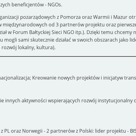
zych beneficjentów - NGOs.
anizacji pozarządowych z Pomorza oraz Warmii i Mazur otr
w międzynarodowych od 3 partnerów projektu oraz pierwsz
ział w Forum Bałtyckiej Sieci NGO itp.). Dzięki temu chcemy 
 mogli sami skutecznie działać w swoich obszarach jako li
rozwój lokalny, kultura).
acjonalizacja; Kreowanie nowych projektów i inicjatyw trans
ie innych aktywności wspierających rozwój instytucjonalny 
 PL oraz Norwegii - 2 partnerów z Polski: lider projektu - BI