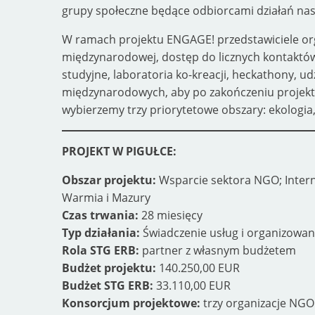
grupy społeczne będące odbiorcami działań nas
W ramach projektu ENGAGE! przedstawiciele org
międzynarodowej, dostęp do licznych kontaktó
studyjne, laboratoria ko-kreacji, heckathony, ud
międzynarodowych, aby po zakończeniu projektu
wybierzemy trzy priorytetowe obszary: ekologia, 
PROJEKT W PIGUŁCE:
Obszar projektu:
Wsparcie sektora NGO; Intern
Warmia i Mazury
Czas trwania:
28 miesięcy
Typ działania:
Świadczenie usług i organizowan
Rola STG ERB:
partner z własnym budżetem
Budżet projektu:
140.250,00 EUR
Budżet STG ERB:
33.110,00 EUR
Konsorcjum projektowe:
trzy organizacje NGO z