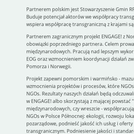
Partnerem polskim jest Stowarzyszenie Gmin RP
Buduje potencjał aktorów we współpracy transgr
wspiera współpracę transgraniczną z krajami s
Partnerem zagranicznym projekt ENGAGE! z Norwe
obowiązki poprzedniego partnera. Celem prowadz
międzynarodowych. Pracują nad lepszym wykorzy
EOG oraz wzmocnieniem koordynacji działań zwi
Pomorza i Norwegii.
Projekt zapewni pomorskim i warmińsko - maz
wzmocnienia projektów i procesów, które NGOs 
NGOs. Rezultaty naszych działań będą odczuwal
w ENGAGE! albo skorzystają z mającej powstać 
międzynarodowych, czy wreszcie - współpracują
NGOs w Polsce Północnej: ekologii, rozwoju loka
pozarządowe, podnieść jakość ich usług i ofer
transgranicznym. Podniesienie jakości i stand