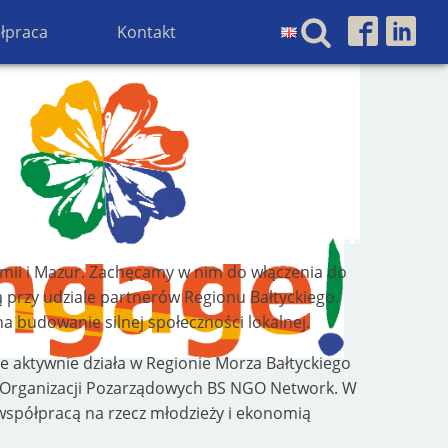
łpraca
Kontakt
mii i Mazur. Zachęcamy w nim do włączenia do
rzy udziale partnerów Regionu Bałtyckiego.
 budowanie silnej społeczności lokalnej.
re aktywnie działa w Regionie Morza Bałtyckiego
ci Organizacji Pozarządowych BS NGO Network. W
 współpracą na rzecz młodzieży i ekonomią