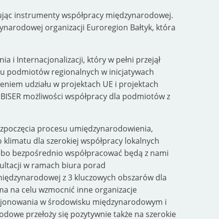
tując instrumenty współpracy międzynarodowej.
ynarodowej organizacji Euroregion Bałtyk, która
 Internacjonalizacji, który w pełni przejął
ału podmiotów regionalnych w inicjatywach
niem udziału w projektach UE i projektach
z BISER możliwości współpracy dla podmiotów z
ozpoczęcia procesu umiędzynarodowienia,
klimatu dla szerokiej współpracy lokalnych
 albo bezpośrednio współpracować będą z nami
ultacji w ramach biura porad
międzynarodowej z 3 kluczowych obszarów dla
 ma na celu wzmocnić inne organizacje
nkcjonowania w środowisku międzynarodowym i
dowe przełoży się pozytywnie także na szerokie