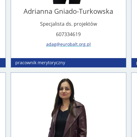
Adrianna Gniado-Turkowska
Specjalista ds. projektów
607334619
adag@eurobalt.org.pl
pracownik
merytoryczny