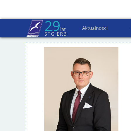
29
Prac
Aktualności
lat
STG ERB