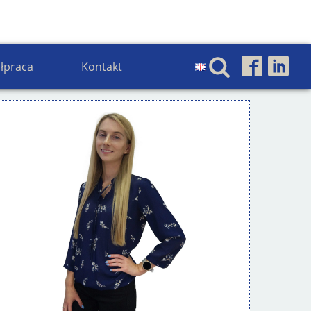
ałtyk
łpraca
Kontakt