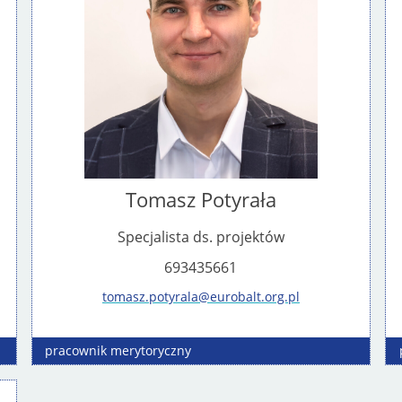
Tomasz Potyrała
Specjalista ds. projektów
693435661
tomasz.potyrala@eurobalt.org.pl
pracownik
merytoryczny