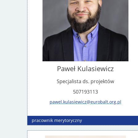
Paweł Kulasiewicz
Specjalista ds. projektów
507193113
pawel.kulasiewicz@eurobalt.org.pl
pracownik
merytoryczny