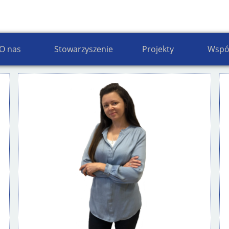
ownicy Stowarzyszenia Gmin RP Euroregion B
O nas
Stowarzyszenie
Projekty
Wspó