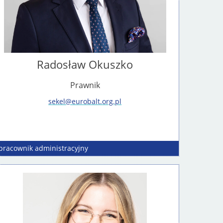
Radosław Okuszko
Prawnik
sekel@eurobalt.org.pl
pracownik
administracyjny