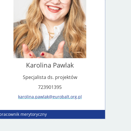
Karolina Pawlak
Specjalista ds. projektów
723901395
karolina.pawlak@eurobalt.org.pl
pracownik
merytoryczny