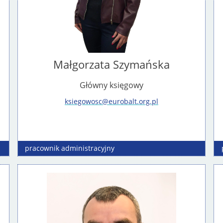
Małgorzata Szymańska
Główny księgowy
ksiegowosc@eurobalt.org.pl
pracownik
administracyjny