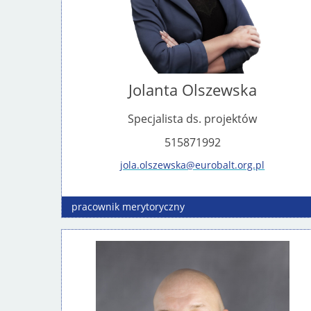
Jolanta Olszewska
Specjalista ds. projektów
515871992
jola.olszewska@eurobalt.org.pl
pracownik
merytoryczny