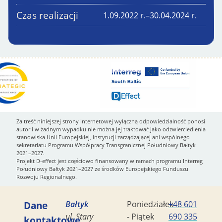
Czas realizacji
1.09.2022
r.
–
30.04.2024
r.
Za treść niniejszej strony internetowej wyłączną odpowiedzialność ponosi
autor i w żadnym wypadku nie można jej traktować jako odzwierciedlenia
stanowiska Unii Europejskiej, instytucji zarządzającej ani wspólnego
sekretariatu Programu Współpracy Transgranicznej Południowy Bałtyk
2021–2027.
Projekt D-effect jest częściowo finansowany w ramach programu Interreg
Południowy Bałtyk 2021–2027 ze środków Europejskiego Funduszu
Rozwoju Regionalnego.
Dane
Bałtyk
Poniedziałek
+48 601
ul. Stary
- Piątek
690 335
kontaktowe