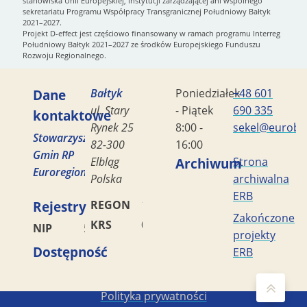
stanowiska Unii Europejskiej, instytucji zarządzającej ani wspólnego
sekretariatu Programu Współpracy Transgranicznej Południowy Bałtyk
2021–2027.
Projekt D-effect jest częściowo finansowany w ramach programu Interreg
Południowy Bałtyk 2021–2027 ze środków Europejskiego Funduszu
Rozwoju Regionalnego.
Dane
Bałtyk
Poniedziałek
+48 601
ul. Stary
- Piątek
690 335
kontaktowe
Rynek 25
8:00 -
sekel@eurobal
Stowarzyszenie
82-300
16:00
Gmin RP
Elbląg
Archiwum
Strona
Euroregion
Polska
archiwalna
ERB
Rejestry
REGON
170419477
Zakończone
KRS
0000042453
NIP
5782449856
projekty
Dostępność
ERB
Copyright STG ERB 2022-2026
Polityka prywatności