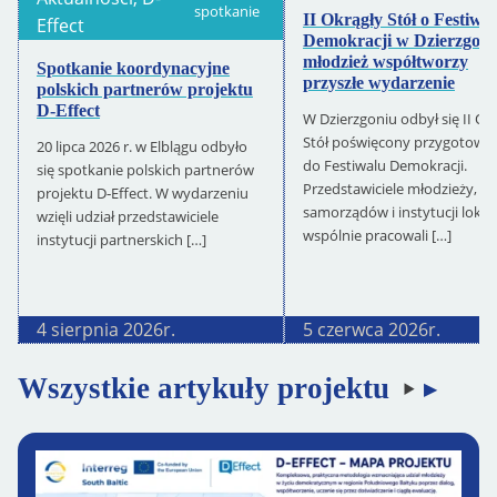
spotkanie
II Okrągły Stół o Festiwa
Effect
Demokracji w Dzierzgoni
młodzież współtworzy
Spotkanie koordynacyjne
przyszłe wydarzenie
polskich partnerów projektu
D‑Effect
W Dzierzgoniu odbył się II Ok
Stół poświęcony przygotow
20 lipca 2026 r. w Elblągu odbyło
do Festiwalu Demokracji.
się spotkanie polskich partnerów
Przedstawiciele młodzieży,
projektu D‑Effect. W wydarzeniu
samorządów i instytucji loka
wzięli udział przedstawiciele
wspólnie pracowali […]
instytucji partnerskich […]
4 sierpnia 2026
r.
5 czerwca 2026
r.
Wszystkie artykuły projektu