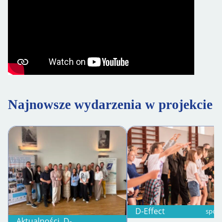
Najnowsze wydarzenia w projekcie
D-Effect
spotk
Aktualności, D-