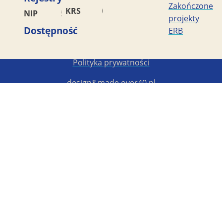
Zakończone
KRS
0000042453
NIP
5782449856
projekty
Dostępność
ERB
Copyright STG ERB 2022-2026
Polityka prywatności
design&made
over40.pl