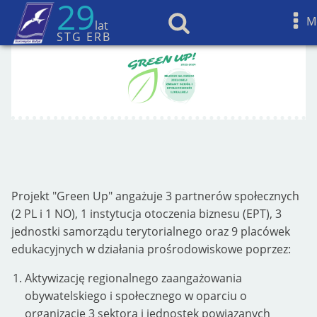
29
M
lat
STG ERB
Projekt "Green Up" angażuje 3 partnerów społecznych
(2 PL i 1 NO), 1 instytucja otoczenia biznesu (EPT), 3
jednostki samorządu terytorialnego oraz 9 placówek
edukacyjnych w działania prośrodowiskowe poprzez:
Aktywizację regionalnego zaangażowania
obywatelskiego i społecznego w oparciu o
organizacje 3 sektora i jednostek powiązanych