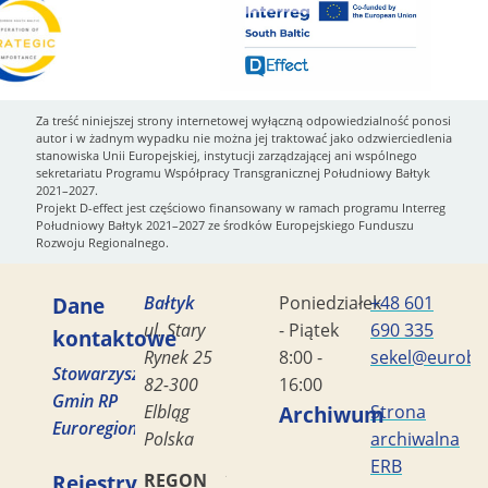
Za treść niniejszej strony internetowej wyłączną odpowiedzialność ponosi
autor i w żadnym wypadku nie można jej traktować jako odzwierciedlenia
stanowiska Unii Europejskiej, instytucji zarządzającej ani wspólnego
sekretariatu Programu Współpracy Transgranicznej Południowy Bałtyk
2021–2027.
Projekt D-effect jest częściowo finansowany w ramach programu Interreg
Południowy Bałtyk 2021–2027 ze środków Europejskiego Funduszu
Rozwoju Regionalnego.
Dane
Bałtyk
Poniedziałek
+48 601
ul. Stary
- Piątek
690 335
kontaktowe
Rynek 25
8:00 -
sekel@eurobal
Stowarzyszenie
82-300
16:00
Gmin RP
Elbląg
Archiwum
Strona
Euroregion
Polska
archiwalna
ERB
Rejestry
REGON
170419477