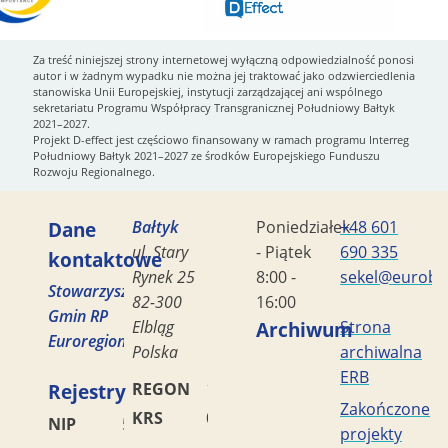
Za treść niniejszej strony internetowej wyłączną odpowiedzialność ponosi
autor i w żadnym wypadku nie można jej traktować jako odzwierciedlenia
stanowiska Unii Europejskiej, instytucji zarządzającej ani wspólnego
sekretariatu Programu Współpracy Transgranicznej Południowy Bałtyk
2021–2027.
Projekt D-effect jest częściowo finansowany w ramach programu Interreg
Południowy Bałtyk 2021–2027 ze środków Europejskiego Funduszu
Rozwoju Regionalnego.
Dane
Bałtyk
Poniedziałek
+48 601
ul. Stary
- Piątek
690 335
kontaktowe
Rynek 25
8:00 -
sekel@eurobal
Stowarzyszenie
82-300
16:00
Gmin RP
Elbląg
Archiwum
Strona
Euroregion
Polska
archiwalna
ERB
Rejestry
REGON
170419477
Zakończone
KRS
0000042453
NIP
5782449856
projekty