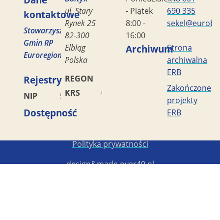
ul. Stary
- Piątek
690 335
kontaktowe
Rynek 25
8:00 -
sekel@eurobal
Stowarzyszenie
82-300
16:00
Gmin RP
Elbląg
Archiwum
Strona
Euroregion
Polska
archiwalna
ERB
Rejestry
REGON
170419477
Zakończone
KRS
0000042453
NIP
5782449856
projekty
Dostępność
ERB
Copyright STG ERB 2022-2026
Polityka prywatności
design&made
over40.pl