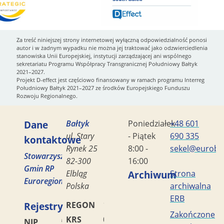
Za treść niniejszej strony internetowej wyłączną odpowiedzialność ponosi
autor i w żadnym wypadku nie można jej traktować jako odzwierciedlenia
stanowiska Unii Europejskiej, instytucji zarządzającej ani wspólnego
sekretariatu Programu Współpracy Transgranicznej Południowy Bałtyk
2021–2027.
Projekt D-effect jest częściowo finansowany w ramach programu Interreg
Południowy Bałtyk 2021–2027 ze środków Europejskiego Funduszu
Rozwoju Regionalnego.
Dane
Bałtyk
Poniedziałek
+48 601
ul. Stary
- Piątek
690 335
kontaktowe
Rynek 25
8:00 -
sekel@eurobal
Stowarzyszenie
82-300
16:00
Gmin RP
Elbląg
Archiwum
Strona
Euroregion
Polska
archiwalna
ERB
Rejestry
REGON
170419477
Zakończone
KRS
0000042453
NIP
5782449856