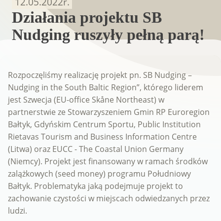
12.05.2022
r.
Działania projektu SB
Nudging ruszyły pełną parą!
Rozpoczęliśmy realizację projekt pn. SB Nudging –
Nudging in the South Baltic Region”, którego liderem
jest Szwecja (EU-office Skåne Northeast) w
partnerstwie ze Stowarzyszeniem Gmin RP Euroregion
Bałtyk, Gdyńskim Centrum Sportu, Public Institution
Rietavas Tourism and Business Information Centre
(Litwa) oraz EUCC - The Coastal Union Germany
(Niemcy). Projekt jest finansowany w ramach środków
zalążkowych (seed money) programu Południowy
Bałtyk. Problematyka jaką podejmuje projekt to
zachowanie czystości w miejscach odwiedzanych przez
ludzi.