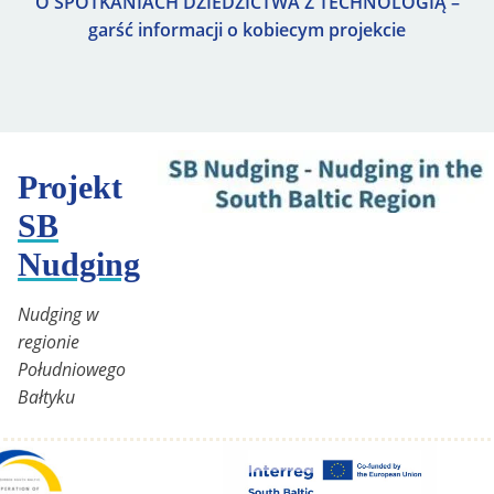
O SPOTKANIACH DZIEDZICTWA Z TECHNOLOGIĄ –
garść informacji o kobiecym projekcie
Projekt
SB
Nudging
Nudging w
regionie
Południowego
Bałtyku