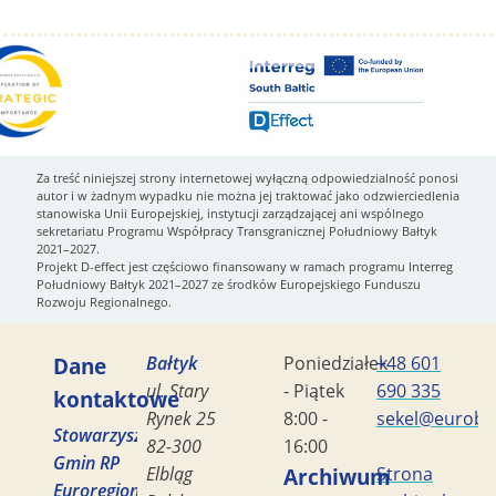
Za treść niniejszej strony internetowej wyłączną odpowiedzialność ponosi
autor i w żadnym wypadku nie można jej traktować jako odzwierciedlenia
stanowiska Unii Europejskiej, instytucji zarządzającej ani wspólnego
sekretariatu Programu Współpracy Transgranicznej Południowy Bałtyk
2021–2027.
Projekt D-effect jest częściowo finansowany w ramach programu Interreg
Południowy Bałtyk 2021–2027 ze środków Europejskiego Funduszu
Rozwoju Regionalnego.
Dane
Bałtyk
Poniedziałek
+48 601
ul. Stary
- Piątek
690 335
kontaktowe
Rynek 25
8:00 -
sekel@eurobal
Stowarzyszenie
82-300
16:00
Gmin RP
Elbląg
Archiwum
Strona
Euroregion