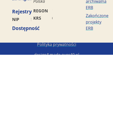
Polska
archiwalna
ERB
Rejestry
REGON
170419477
Zakończone
KRS
0000042453
NIP
5782449856
projekty
Dostępność
ERB
Copyright STG ERB 2022-2026
Polityka prywatności
design&made
over40.pl