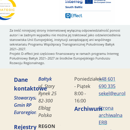
Za treść niniejszej strony internetowej wyłączną odpowiedzialność ponosi
autor i w żadnym wypadku nie można jej traktować jako odzwierciedlenia
stanowiska Unii Europejskiej, instytucji zarządzającej ani wspólnego
sekretariatu Programu Współpracy Transgranicznej Południowy Bałtyk
2021–2027.
Projekt D-effect jest częściowo finansowany w ramach programu Interreg
Południowy Bałtyk 2021–2027 ze środków Europejskiego Funduszu
Rozwoju Regionalnego.
Dane
Bałtyk
Poniedziałek
+48 601
ul. Stary
- Piątek
690 335
kontaktowe
Rynek 25
8:00 -
sekel@eurobal
Stowarzyszenie
82-300
16:00
Gmin RP
Elbląg
Archiwum
Strona
Euroregion
Polska
archiwalna
ERB
Rejestry
REGON
170419477