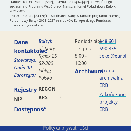
stanowiska Unii Europejskiej, instytucji zarządzającej ani wspólnego
sekretariatu Programu Współpracy Transgranicznej Południowy Bałtyk
2021–2027.
Projekt D-effect jest częściowo finansowany w ramach programu Interreg
Południowy Bałtyk 2021–2027 ze środków Europejskiego Funduszu
Rozwoju Regionalnego.
Dane
Bałtyk
Poniedziałek
+48 601
ul. Stary
- Piątek
690 335
kontaktowe
Rynek 25
8:00 -
sekel@eurobal
Stowarzyszenie
82-300
16:00
Gmin RP
Elbląg
Archiwum
Strona
Euroregion
Polska
archiwalna
ERB
Rejestry
REGON
170419477
Zakończone
KRS
0000042453
NIP
5782449856
projekty
Dostępność
ERB
Copyright STG ERB 2022-2026
Polityka prywatności