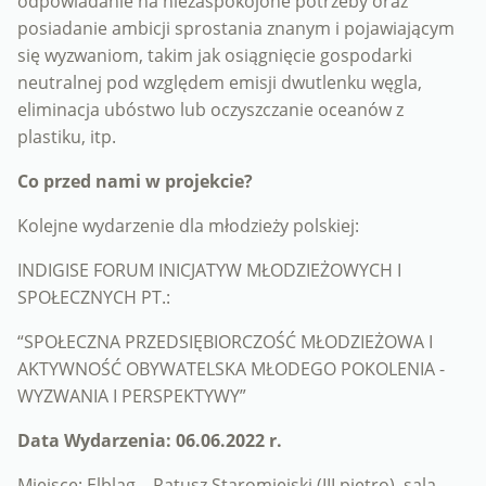
odpowiadanie na niezaspokojone potrzeby oraz
posiadanie ambicji sprostania znanym i pojawiającym
się wyzwaniom, takim jak osiągnięcie gospodarki
neutralnej pod względem emisji dwutlenku węgla,
eliminacja ubóstwo lub oczyszczanie oceanów z
plastiku, itp.
Co przed nami w projekcie?
Kolejne wydarzenie dla młodzieży polskiej:
INDIGISE FORUM INICJATYW MŁODZIEŻOWYCH I
SPOŁECZNYCH PT.:
“SPOŁECZNA PRZEDSIĘBIORCZOŚĆ MŁODZIEŻOWA I
AKTYWNOŚĆ OBYWATELSKA MŁODEGO POKOLENIA -
WYZWANIA I PERSPEKTYWY”
Data Wydarzenia: 06.06.2022 r.
Miejsce: Elbląg – Ratusz Staromiejski (III piętro), sala