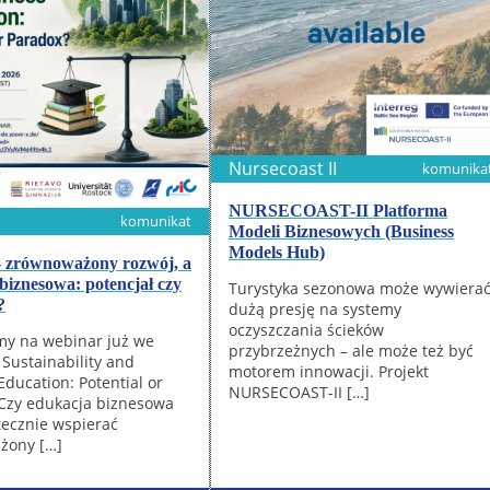
Nursecoast II
komunika
NURSECOAST-II Platforma
komunikat
Modeli Biznesowych (Business
Models Hub)
- zrównoważony rozwój, a
biznesowa: potencjał czy
Turystyka sezonowa może wywiera
?
dużą presję na systemy
oczyszczania ścieków
y na webinar już we
przybrzeżnych – ale może też być
 Sustainability and
motorem innowacji. Projekt
Education: Potential or
NURSECOAST-II […]
Czy edukacja biznesowa
ecznie wspierać
żony […]