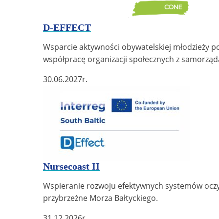
D-EFFECT
Wsparcie aktywności obywatelskiej młodzieży p
współpracę organizacji społecznych z samorząd
30.06.2027
r.
Nursecoast II
Wspieranie rozwoju efektywnych systemów oczys
przybrzeżne Morza Bałtyckiego.
31.12.2026
r.