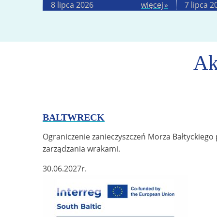
8 lipca 2026
więcej
7 lipca 2
Ak
BALTWRECK
Ograniczenie zanieczyszczeń Morza Bałtyckieg
zarządzania wrakami.
30.06.2027
r.