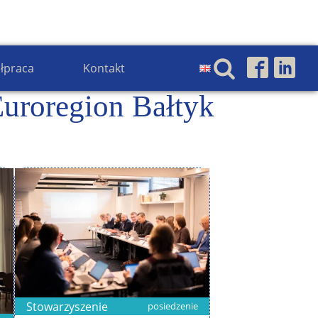
łpraca
Kontakt
uroregion Bałtyk
Stowarzyszenie
posiedzenie