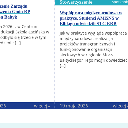
Stowarzyszenie
spotkani
dzenie Zarządu
szenia Gmin RP
Współpraca międzynarodowa w
on Bałtyk
praktyce. Studenci AMiSNS w
Elblągu odwiedzili STG ERB
a 2026 r. w Centrum
Edukacji Szkoła Łacińska w
Jak w praktyce wygląda współpraca
odbyło się trzecie w tym
międzynarodowa, realizacja
edzenie […]
projektów transgranicznych i
funkcjonowanie organizacji
sieciowych w regionie Morza
Bałtyckiego? Tego mogli dowiedzieć
[…]
026
więcej
19 maja 2026
więcej