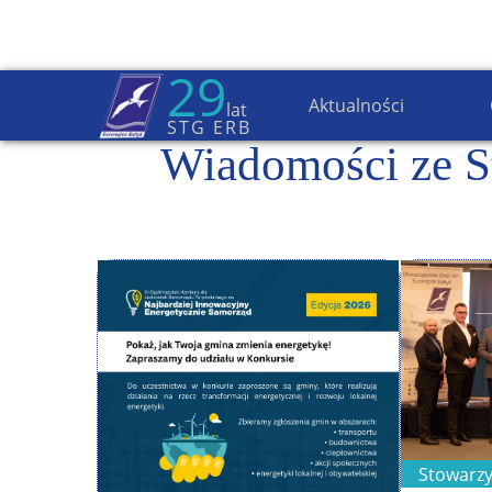
29
Aktualności
lat
STG ERB
Wiadomości ze S
Stowarzy