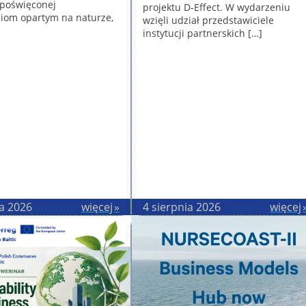
 poświęconej
projektu D‑Effect. W wydarzeniu
iom opartym na naturze,
wzięli udział przedstawiciele
instytucji partnerskich […]
ia 2026
więcej
4 sierpnia 2026
więcej