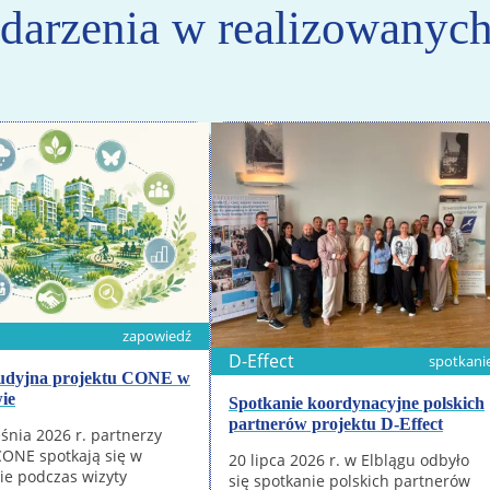
arzenia w realizowanych
zapowiedź
D-Effect
spotkani
tudyjna projektu CONE w
ie
Spotkanie koordynacyjne polskich
partnerów projektu D‑Effect
eśnia 2026 r. partnerzy
CONE spotkają się w
20 lipca 2026 r. w Elblągu odbyło
e podczas wizyty
się spotkanie polskich partnerów