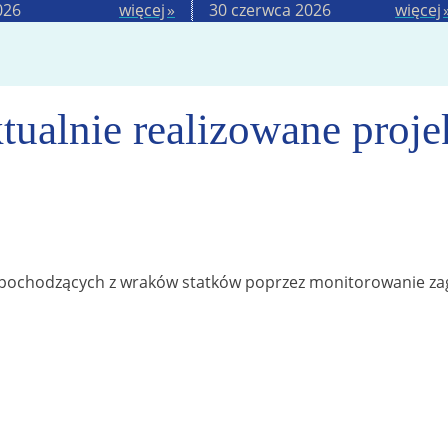
026
więcej
30 czerwca 2026
więcej
tualnie realizowane proje
o pochodzących z wraków statków poprzez monitorowanie z