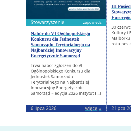
III Posie
Stowarzy
Euroregi
Stowarzyszenie
zapowiedź
30 czerwc
Kultury i 
Nabór do VI Ogólnopolskiego
Malborku 
Konkursu dla Jednostek
roku posi
Samorządu Terytorialnego na
Najbardziej Innowacyjny
Energetycznie Samorząd
Trwa nabór zgłoszeń do VI
Ogólnopolskiego Konkursu dla
Jednostek Samorządu
Terytorialnego na Najbardziej
Innowacyjny Energetycznie
Samorząd – edycja 2026 Instytut […]
6 lipca 2026
więcej
2 lipca 2