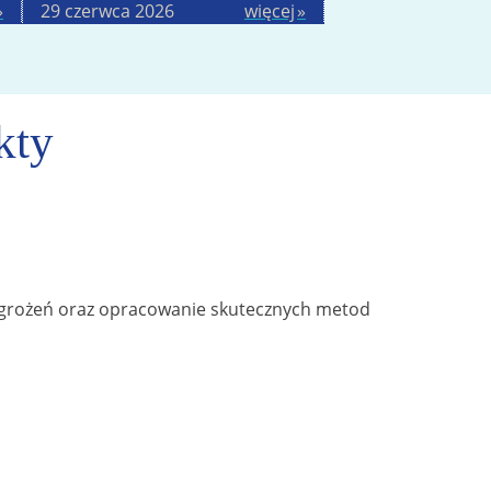
29 czerwca 2026
więcej
kty
agrożeń oraz opracowanie skutecznych metod