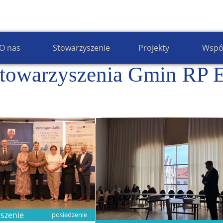
Wiadomości z Euroregionu Bałtyk
O nas
Stowarzyszenie
Projekty
Wspó
towarzyszenia Gmin RP E
szenie
posiedzenie