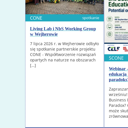
CONE
spotkanie
Living Lab i NbS Working Group
w Wejherowie
7 lipca 2026 r. w Wejherowie odbyło
się spotkanie partnerskie projektu
CONE - Współtworzenie rozwiązań
SCONE
opartych na naturze na obszarach
[…]
Webinar 
edukacja 
paradoks
Zapraszam
wrześniu!
Business 
Paradox? 
może skut
zrównowa