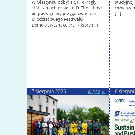
W Olsztynku odbył się III okrągły
studyjnej
stół ramach projektu D-Effect i był
rozwiązan
on poświęcony przygotowaniom
[…]
Młodzieżowego Festiwalu
Demokratycznego (YDF), który […]
7 sierpnia 2026
więcej
6 sierpn