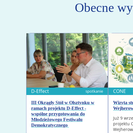
Obecne wyd
D-Effect
CONE
spotkanie
III Okrągły Stół w Olsztynku w
Wizyta s
ramach projektu D-Effect -
Wejherow
wspólne przygotowania do
Już 9 wrz
Młodzieżowego Festiwalu
projektu 
Demokratycznego
Wejherowi