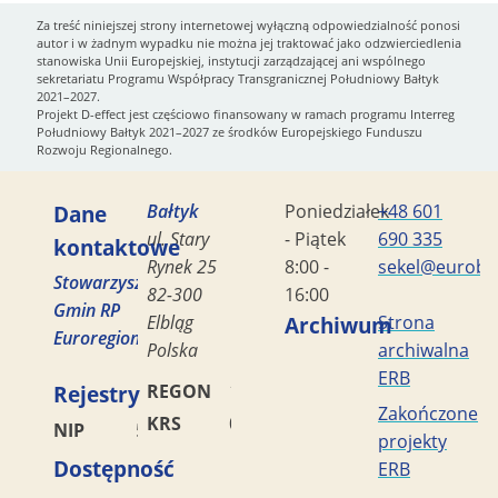
Za treść niniejszej strony internetowej wyłączną odpowiedzialność ponosi
autor i w żadnym wypadku nie można jej traktować jako odzwierciedlenia
stanowiska Unii Europejskiej, instytucji zarządzającej ani wspólnego
sekretariatu Programu Współpracy Transgranicznej Południowy Bałtyk
2021–2027.
Projekt D-effect jest częściowo finansowany w ramach programu Interreg
Południowy Bałtyk 2021–2027 ze środków Europejskiego Funduszu
Rozwoju Regionalnego.
Dane
Bałtyk
Poniedziałek
+48 601
ul. Stary
- Piątek
690 335
kontaktowe
Rynek 25
8:00 -
sekel@eurobal
Stowarzyszenie
82-300
16:00
Gmin RP
Elbląg
Archiwum
Strona
Euroregion
Polska
archiwalna
ERB
Rejestry
REGON
170419477
Zakończone
KRS
0000042453
NIP
5782449856
projekty
Dostępność
ERB