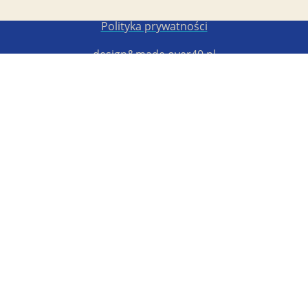
Copyright STG ERB 2022-2026
Polityka prywatności
design&made
over40.pl