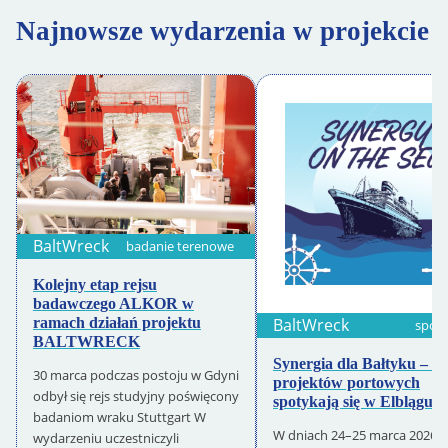
Najnowsze wydarzenia w projekcie
BaltWreck
badanie terenowe
Kolejny etap rejsu
badawczego ALKOR w
BaltWreck
ramach działań projektu
spotk
BALTWRECK
Synergia dla Bałtyku – li
30 marca podczas postoju w Gdyni
projektów portowych
odbył się rejs studyjny poświęcony
spotykają się w Elblągu
badaniom wraku Stuttgart W
W dniach 24–25 marca 2026 
wydarzeniu uczestniczyli