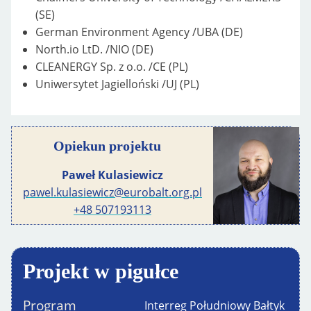
(SE)
German Environment Agency /UBA (DE)
North.io LtD. /NIO (DE)
CLEANERGY Sp. z o.o. /CE (PL)
Uniwersytet Jagielloński /UJ (PL)
Opiekun projektu
Paweł Kulasiewicz
pawel.kulasiewicz@eurobalt.org.pl
+48 507193113
Projekt w pigułce
Program
Interreg Południowy Bałtyk