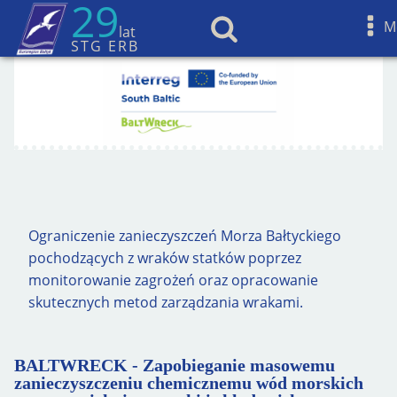
29
M
lat
STG ERB
Ograniczenie zanieczyszczeń Morza Bałtyckiego
pochodzących z wraków statków poprzez
monitorowanie zagrożeń oraz opracowanie
skutecznych metod zarządzania wrakami.
BALTWRECK - Zapobieganie masowemu
zanieczyszczeniu chemicznemu wód morskich