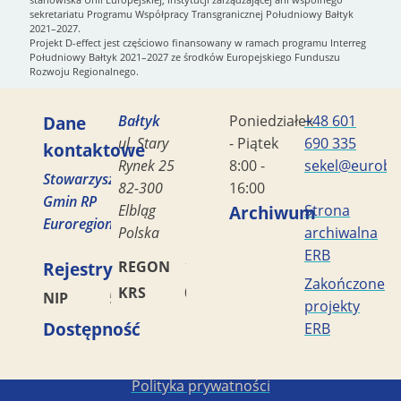
sekretariatu Programu Współpracy Transgranicznej Południowy Bałtyk
2021–2027.
Projekt D-effect jest częściowo finansowany w ramach programu Interreg
Południowy Bałtyk 2021–2027 ze środków Europejskiego Funduszu
Rozwoju Regionalnego.
Dane
Bałtyk
Poniedziałek
+48 601
ul. Stary
- Piątek
690 335
kontaktowe
Rynek 25
8:00 -
sekel@eurobal
Stowarzyszenie
82-300
16:00
Gmin RP
Elbląg
Archiwum
Strona
Euroregion
Polska
archiwalna
ERB
Rejestry
REGON
170419477
Zakończone
KRS
0000042453
NIP
5782449856
projekty
Dostępność
ERB
Copyright STG ERB 2022-2026
Polityka prywatności