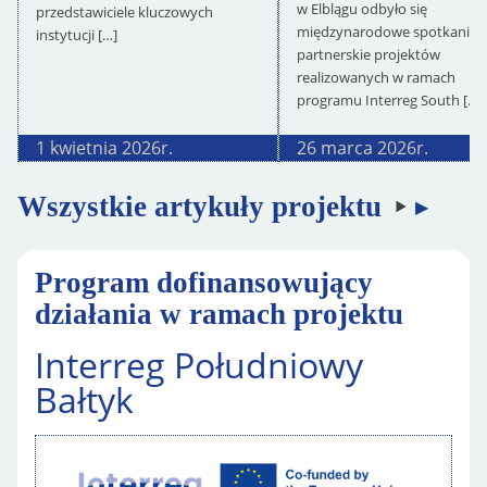
w Elblągu odbyło się
przedstawiciele kluczowych
międzynarodowe spotkanie
instytucji […]
partnerskie projektów
realizowanych w ramach
programu Interreg South […]
1 kwietnia 2026
r.
26 marca 2026
r.
Wszystkie artykuły projektu
Program dofinansowujący
działania w ramach projektu
Interreg Południowy
Bałtyk