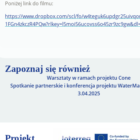
Poniżej link do filmu:
https://www.dropbox.com/scl/fo/w4teguk6updgr25uiv
1FGn4zkczR4PQw?rlkey=l5moi56ucovss6o45zr9zc9gw&dl
Zapoznaj się również
Warsztaty w ramach projektu Cone
Spotkanie partnerskie i konferencja projektu WaterMa
3.04.2025
Projekt