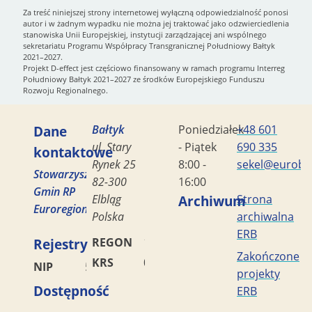
Za treść niniejszej strony internetowej wyłączną odpowiedzialność ponosi
autor i w żadnym wypadku nie można jej traktować jako odzwierciedlenia
stanowiska Unii Europejskiej, instytucji zarządzającej ani wspólnego
sekretariatu Programu Współpracy Transgranicznej Południowy Bałtyk
2021–2027.
Projekt D-effect jest częściowo finansowany w ramach programu Interreg
Południowy Bałtyk 2021–2027 ze środków Europejskiego Funduszu
Rozwoju Regionalnego.
Dane
Bałtyk
Poniedziałek
+48 601
ul. Stary
- Piątek
690 335
kontaktowe
Rynek 25
8:00 -
sekel@eurobal
Stowarzyszenie
82-300
16:00
Gmin RP
Elbląg
Archiwum
Strona
Euroregion
Polska
archiwalna
ERB
Rejestry
REGON
170419477
Zakończone
KRS
0000042453
NIP
5782449856
projekty
Dostępność
ERB