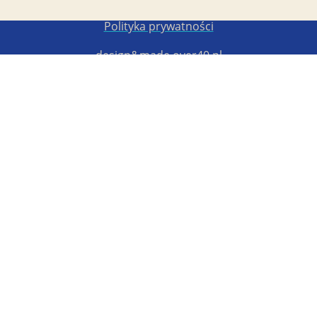
Copyright STG ERB 2022-2026
Polityka prywatności
design&made
over40.pl