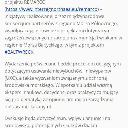
projektu REMARCO
(
https://www.interregnorthsea.eu/remarco
) –
inicjatywy realizowanej przez międzynarodowe
konsorcjum partnerów z regionu Morza Północnego,
współpracujące również z projektami dotyczącymi
zagrożeń związanych z zatopioną amunicją i wrakami w
regionie Morza Bałtyckiego, w tym z projektem
#BALTWRECK
.
Wydarzenie poświęcone będzie procesom decyzyjnym
dotyczącym usuwania niewybuchów i niewypałów
(UXO), a także wyzwaniom związanym z ochroną
środowiska morskiego. W spotkaniu udział wezmą
eksperci naukowi, decydenci oraz praktycy zajmujący
się problematyką zatopionej amunicji i zarządzania
obszarami skażonymi.
Dyskusje będą dotyczyć m.in. wpływu amunicji na
środowisko, potencjalnych skutków działań