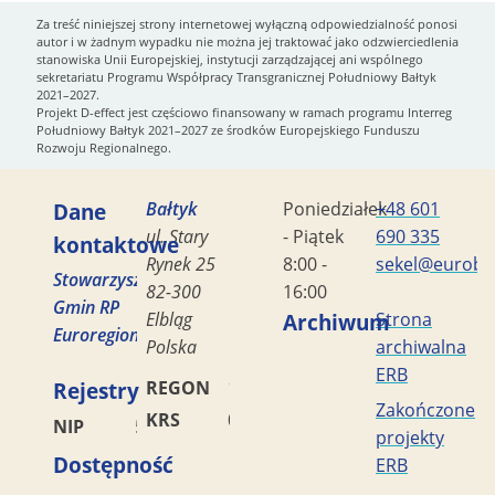
Za treść niniejszej strony internetowej wyłączną odpowiedzialność ponosi
autor i w żadnym wypadku nie można jej traktować jako odzwierciedlenia
stanowiska Unii Europejskiej, instytucji zarządzającej ani wspólnego
sekretariatu Programu Współpracy Transgranicznej Południowy Bałtyk
2021–2027.
Projekt D-effect jest częściowo finansowany w ramach programu Interreg
Południowy Bałtyk 2021–2027 ze środków Europejskiego Funduszu
Rozwoju Regionalnego.
Dane
Bałtyk
Poniedziałek
+48 601
ul. Stary
- Piątek
690 335
kontaktowe
Rynek 25
8:00 -
sekel@eurobal
Stowarzyszenie
82-300
16:00
Gmin RP
Elbląg
Archiwum
Strona
Euroregion
Polska
archiwalna
ERB
Rejestry
REGON
170419477
Zakończone
KRS
0000042453
NIP
5782449856
projekty
Dostępność
ERB