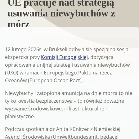
UE pracuje nad strategią
usuwania niewybuchów z
mórz
12 lutego 2026r. w Brukseli odbyła się specjalna sesja
ekspercka przy
Komisji Europejskiej
, dotycząca
opracowania unijnej strategii usuwania niewybuchów
(UXO) w ramach Europejskiego Paktu na rzecz
Oceanów (European Ocean Pact).
Niewybuchy i zatopiona amunicja na dnie morza to nie
tylko kwestia bezpieczeństwa – to również poważne
wyzwanie środowiskowe, infrastrukturalne i
planistyczne.
Podczas spotkania dr Anita Künitzer z Niemieckiej
Agencji Środowiska (Umweltbundesamt, będącej