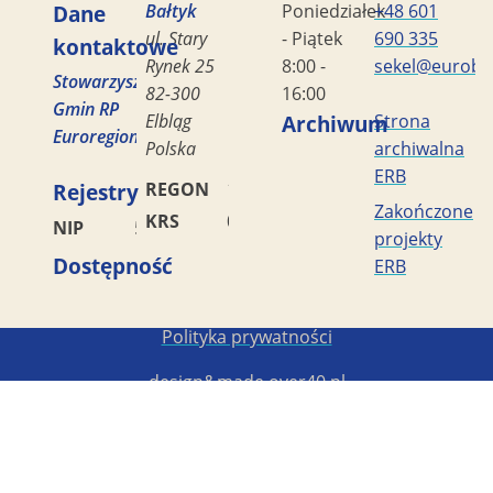
Dane
Bałtyk
Poniedziałek
+48 601
ul. Stary
- Piątek
690 335
kontaktowe
Rynek 25
8:00 -
sekel@eurobal
Stowarzyszenie
82-300
16:00
Gmin RP
Elbląg
Archiwum
Strona
Euroregion
Polska
archiwalna
ERB
Rejestry
REGON
170419477
Zakończone
KRS
0000042453
NIP
5782449856
projekty
Dostępność
ERB
Copyright STG ERB 2022-2026
Polityka prywatności
design&made
over40.pl