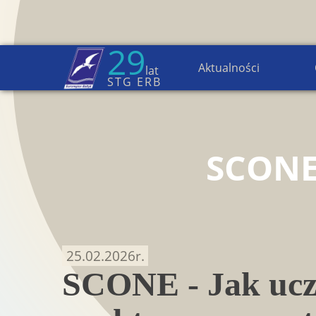
29
Aktualności
lat
Strona główna
→
Aktualności
STG ERB
SCON
25.02.2026
r.
SCONE - Jak ucz