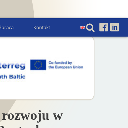
łpraca
Kontakt
 rozwoju w