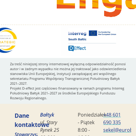
Za treść niniejszej strony internetowej wyłączną odpowiedzialność ponosi
autor i w żadnym wypadku nie można jej traktować jako odzwierciedlenia
stanowiska Unii Europejskiej, instytucji zarządzającej ani wspólnego
sekretariatu Programu Współpracy Transgranicznej Południowy Bałtyk
2021–2027.
Projekt D-effect jest częściowo finansowany w ramach programu Interreg
Południowy Bałtyk 2021–2027 ze środków Europejskiego Funduszu
Rozwoju Regionalnego.
Dane
Bałtyk
Poniedziałek
+48 601
ul. Stary
- Piątek
690 335
kontaktowe
Rynek 25
8:00 -
sekel@eurobal
Stowarzyszenie