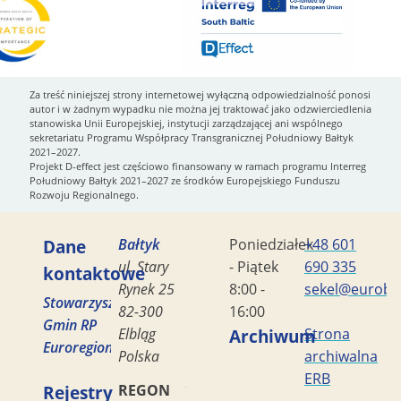
Za treść niniejszej strony internetowej wyłączną odpowiedzialność ponosi
autor i w żadnym wypadku nie można jej traktować jako odzwierciedlenia
stanowiska Unii Europejskiej, instytucji zarządzającej ani wspólnego
sekretariatu Programu Współpracy Transgranicznej Południowy Bałtyk
2021–2027.
Projekt D-effect jest częściowo finansowany w ramach programu Interreg
Południowy Bałtyk 2021–2027 ze środków Europejskiego Funduszu
Rozwoju Regionalnego.
Dane
Bałtyk
Poniedziałek
+48 601
ul. Stary
- Piątek
690 335
kontaktowe
Rynek 25
8:00 -
sekel@eurobal
Stowarzyszenie
82-300
16:00
Gmin RP
Elbląg
Archiwum
Strona
Euroregion
Polska
archiwalna
ERB
Rejestry
REGON
170419477