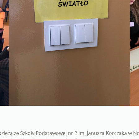
dzieżą ze Szkoły Podstawowej nr 2 im. Janusza Korczaka w N