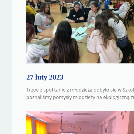
27 luty 2023
Trzecie spotkanie z młodzieżą odbyło się w Sz
poznaliśmy pomysły młodzieży na ekologiczną zm