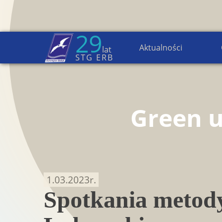
29
Aktualności
lat
Strona główna
→
Aktualności
STG ERB
Green 
1.03.2023
r.
Spotkania metody