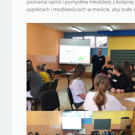
poznania opinii i pomysłów młodzieży z kolejnej 
aspektach i możliwościach w mieście, aby stało s