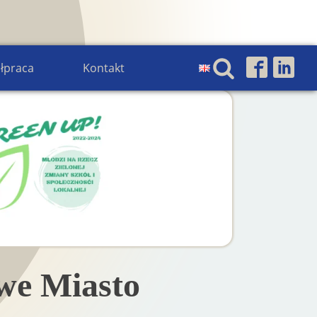
łpraca
Kontakt
we Miasto