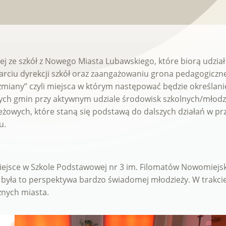
j ze szkół z Nowego Miasta Lubawskiego, które biorą udział
parciu dyrekcji szkół oraz zaangażowaniu grona pedagogiczn
j zmiany” czyli miejsca w którym następować będzie określan
ch gmin przy aktywnym udziale środowisk szkolnych/młodz
żowych, które staną się podstawą do dalszych działań w p
u.
 miejsce w Szkole Podstawowej nr 3 im. Filomatów Nowomie
 była to perspektywa bardzo świadomej młodzieży. W trakci
znych miasta.