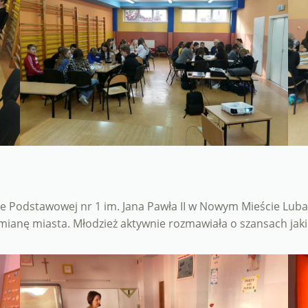
kole Podstawowej nr 1 im. Jana Pawła II w Nowym Mieście Lu
ianę miasta. Młodzież aktywnie rozmawiała o szansach jaki