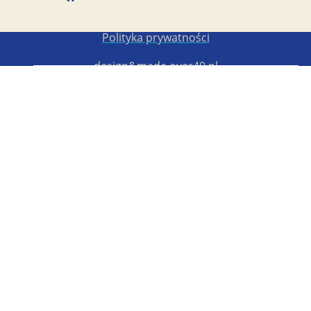
Copyright STG ERB 2022-2026
Polityka prywatności
design&made
over40.pl