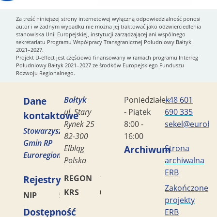
Za treść niniejszej strony internetowej wyłączną odpowiedzialność ponosi
autor i w żadnym wypadku nie można jej traktować jako odzwierciedlenia
stanowiska Unii Europejskiej, instytucji zarządzającej ani wspólnego
sekretariatu Programu Współpracy Transgranicznej Południowy Bałtyk
2021–2027.
Projekt D-effect jest częściowo finansowany w ramach programu Interreg
Południowy Bałtyk 2021–2027 ze środków Europejskiego Funduszu
Rozwoju Regionalnego.
Dane
Bałtyk
Poniedziałek
+48 601
ul. Stary
- Piątek
690 335
kontaktowe
Rynek 25
8:00 -
sekel@eurobal
Stowarzyszenie
82-300
16:00
Gmin RP
Elbląg
Archiwum
Strona
Euroregion
Polska
archiwalna
ERB
Rejestry
REGON
170419477
Zakończone
KRS
0000042453
NIP
5782449856
projekty
Dostępność
ERB