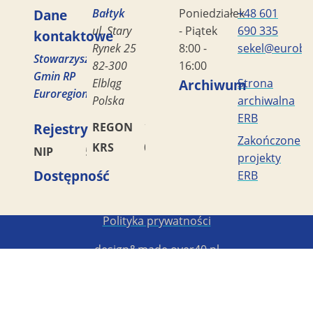
Dane
Bałtyk
Poniedziałek
+48 601
ul. Stary
- Piątek
690 335
kontaktowe
Rynek 25
8:00 -
sekel@eurobal
Stowarzyszenie
82-300
16:00
Gmin RP
Elbląg
Archiwum
Strona
Euroregion
Polska
archiwalna
ERB
Rejestry
REGON
170419477
Zakończone
KRS
0000042453
NIP
5782449856
projekty
Dostępność
ERB
Copyright STG ERB 2022-2026
Polityka prywatności
design&made
over40.pl