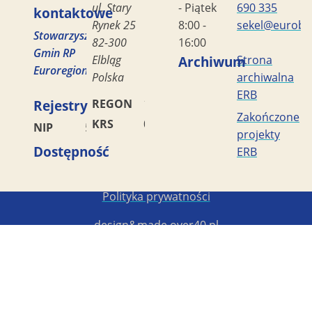
ul. Stary
- Piątek
690 335
kontaktowe
Rynek 25
8:00 -
sekel@eurobal
Stowarzyszenie
82-300
16:00
Gmin RP
Elbląg
Archiwum
Strona
Euroregion
Polska
archiwalna
ERB
Rejestry
REGON
170419477
Zakończone
KRS
0000042453
NIP
5782449856
projekty
Dostępność
ERB
Copyright STG ERB 2022-2026
Polityka prywatności
design&made
over40.pl