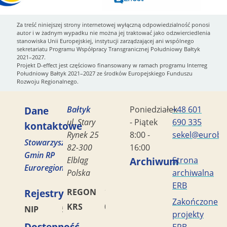
Za treść niniejszej strony internetowej wyłączną odpowiedzialność ponosi
autor i w żadnym wypadku nie można jej traktować jako odzwierciedlenia
stanowiska Unii Europejskiej, instytucji zarządzającej ani wspólnego
sekretariatu Programu Współpracy Transgranicznej Południowy Bałtyk
2021–2027.
Projekt D-effect jest częściowo finansowany w ramach programu Interreg
Południowy Bałtyk 2021–2027 ze środków Europejskiego Funduszu
Rozwoju Regionalnego.
Dane
Bałtyk
Poniedziałek
+48 601
ul. Stary
- Piątek
690 335
kontaktowe
Rynek 25
8:00 -
sekel@eurobal
Stowarzyszenie
82-300
16:00
Gmin RP
Elbląg
Archiwum
Strona
Euroregion
Polska
archiwalna
ERB
Rejestry
REGON
170419477
Zakończone
KRS
0000042453
NIP
5782449856
projekty
Dostępność
ERB