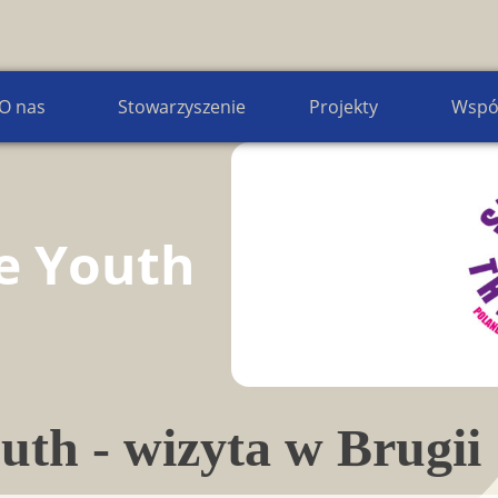
Wiadomości z Euroregionu Bałtyk
O nas
Stowarzyszenie
Projekty
Wspó
he Youth
uth - wizyta w Brugii