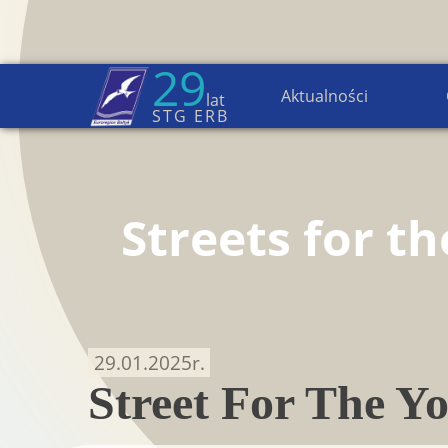
29
Aktualności
lat
Strona główna
→
Aktualności
STG ERB
Streets for t
29.01.2025
r.
Street For The Yo