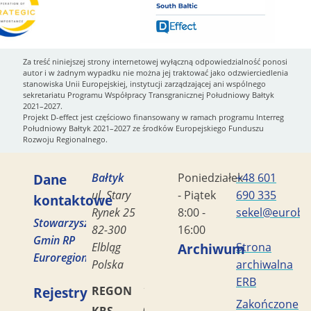
Za treść niniejszej strony internetowej wyłączną odpowiedzialność ponosi
autor i w żadnym wypadku nie można jej traktować jako odzwierciedlenia
stanowiska Unii Europejskiej, instytucji zarządzającej ani wspólnego
sekretariatu Programu Współpracy Transgranicznej Południowy Bałtyk
2021–2027.
Projekt D-effect jest częściowo finansowany w ramach programu Interreg
Południowy Bałtyk 2021–2027 ze środków Europejskiego Funduszu
Rozwoju Regionalnego.
Dane
Bałtyk
Poniedziałek
+48 601
ul. Stary
- Piątek
690 335
kontaktowe
Rynek 25
8:00 -
sekel@eurobal
Stowarzyszenie
82-300
16:00
Gmin RP
Elbląg
Archiwum
Strona
Euroregion
Polska
archiwalna
ERB
Rejestry
REGON
170419477
Zakończone