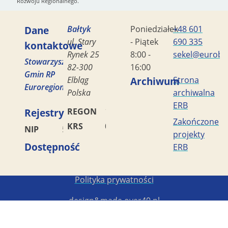
Rozwoju Regionalnego.
Dane
Bałtyk
Poniedziałek
+48 601
ul. Stary
- Piątek
690 335
kontaktowe
Rynek 25
8:00 -
sekel@eurobal
Stowarzyszenie
82-300
16:00
Gmin RP
Elbląg
Archiwum
Strona
Euroregion
Polska
archiwalna
ERB
Rejestry
REGON
170419477
Zakończone
KRS
0000042453
NIP
5782449856
projekty
Dostępność
ERB
Copyright STG ERB 2022-2026
Polityka prywatności
design&made
over40.pl