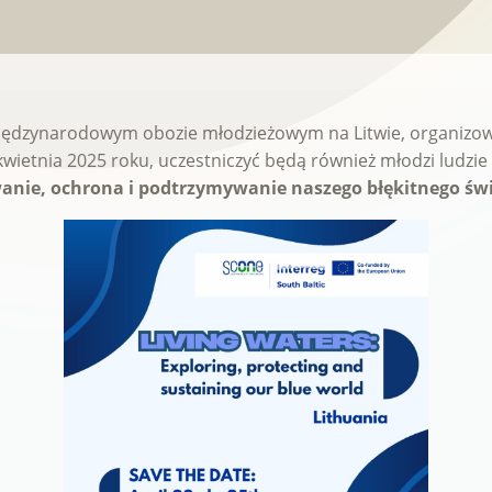
w międzynarodowym obozie młodzieżowym na Litwie, organi
kwietnia 2025 roku, uczestniczyć będą również młodzi ludzi
anie, ochrona i podtrzymywanie naszego błękitnego św