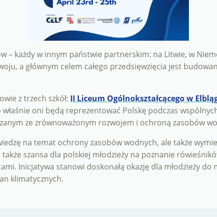
w – każdy w innym państwie partnerskim: na Litwie, w Niem
ju, a głównym celem całego przedsięwzięcia jest budowani
owie z trzech szkół:
II Liceum Ogólnokształcącego w Elblą
o właśnie oni będą reprezentować Polskę podczas wspólnych
zanym ze zrównoważonym rozwojem i ochroną zasobów wod
ć wiedzę na temat ochrony zasobów wodnych, ale także wymie
 także szansa dla polskiej młodzieży na poznanie rówieśnik
cami. Inicjatywa stanowi doskonałą okazję dla młodzieży d
an klimatycznych.