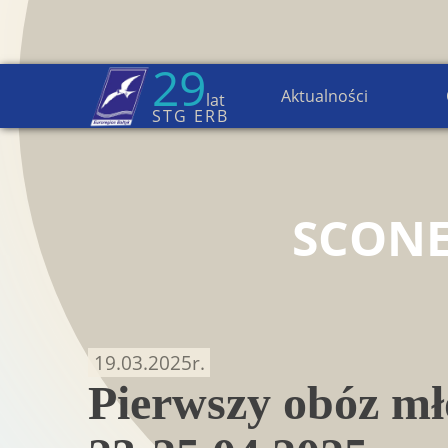
29
Aktualności
lat
Strona główna
→
Aktualności
STG ERB
SCON
19.03.2025
r.
Pierwszy obóz m