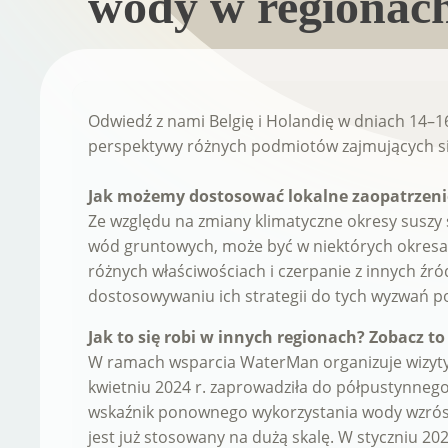
wody w regionach
Odwiedź z nami Belgię i Holandię w dniach 14–16
perspektywy różnych podmiotów zajmujących się
Jak możemy dostosować lokalne zaopatrzeni
Ze względu na zmiany klimatyczne okresy suszy st
wód gruntowych, może być w niektórych okresac
różnych właściwościach i czerpanie z innych źr
dostosowywaniu ich strategii do tych wyzwań p
Jak to się robi w innych regionach? Zobacz t
W ramach wsparcia WaterMan organizuje wizyty 
kwietniu 2024 r. zaprowadziła do półpustynnego
wskaźnik ponownego wykorzystania wody wzrósł z
jest już stosowany na dużą skalę. W styczniu 2025