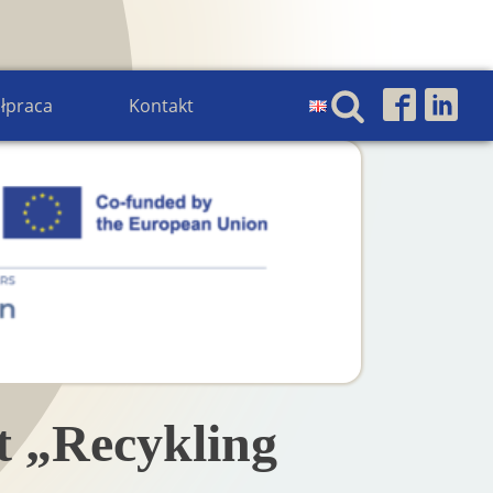
łpraca
Kontakt
 „Recykling