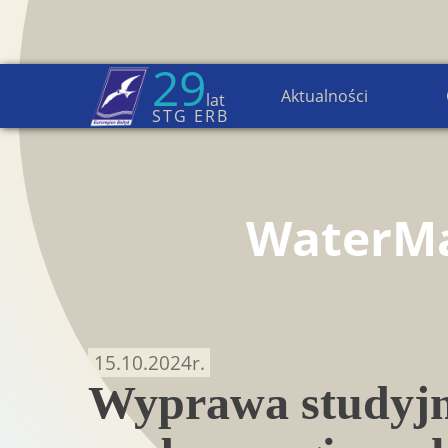
29
Aktualności
lat
Strona główna
→
Aktualności
STG ERB
WaterM
15.10.2024
r.
Wyprawa studyjn