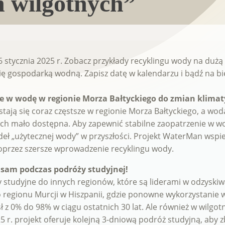
 wilgotnych”
 stycznia 2025 r. Zobacz przykłady recyklingu wody na dużą 
 gospodarką wodną. Zapisz datę w kalendarzu i bądź na bi
e w wodę w regionie Morza Bałtyckiego do zmian klima
ają się coraz częstsze w regionie Morza Bałtyckiego, a woda
h mało dostępna. Aby zapewnić stabilne zaopatrzenie w wo
ódeł „użytecznej wody” w przyszłości. Projekt WaterMan wsp
oprzez szersze wprowadzenie recyklingu wody.
o sam podczas podróży studyjnej!
studyjne do innych regionów, które są liderami w odzyskiw
 regionu Murcji w Hiszpanii, gdzie ponowne wykorzystanie w
 0% do 98% w ciągu ostatnich 30 lat. Ale również w wilgotn
 r. projekt oferuje kolejną 3-dniową podróż studyjną, aby zba