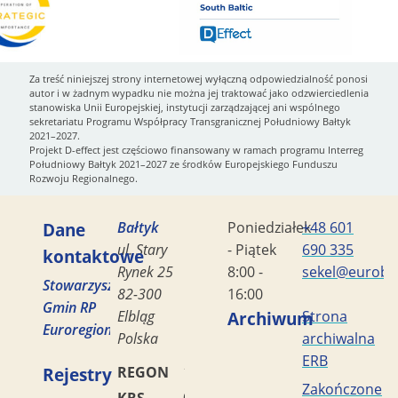
Za treść niniejszej strony internetowej wyłączną odpowiedzialność ponosi
autor i w żadnym wypadku nie można jej traktować jako odzwierciedlenia
stanowiska Unii Europejskiej, instytucji zarządzającej ani wspólnego
sekretariatu Programu Współpracy Transgranicznej Południowy Bałtyk
2021–2027.
Projekt D-effect jest częściowo finansowany w ramach programu Interreg
Południowy Bałtyk 2021–2027 ze środków Europejskiego Funduszu
Rozwoju Regionalnego.
Dane
Bałtyk
Poniedziałek
+48 601
ul. Stary
- Piątek
690 335
kontaktowe
Rynek 25
8:00 -
sekel@eurobal
Stowarzyszenie
82-300
16:00
Gmin RP
Elbląg
Archiwum
Strona
Euroregion
Polska
archiwalna
ERB
Rejestry
REGON
170419477
Zakończone