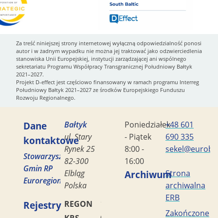
Za treść niniejszej strony internetowej wyłączną odpowiedzialność ponosi
autor i w żadnym wypadku nie można jej traktować jako odzwierciedlenia
stanowiska Unii Europejskiej, instytucji zarządzającej ani wspólnego
sekretariatu Programu Współpracy Transgranicznej Południowy Bałtyk
2021–2027.
Projekt D-effect jest częściowo finansowany w ramach programu Interreg
Południowy Bałtyk 2021–2027 ze środków Europejskiego Funduszu
Rozwoju Regionalnego.
Dane
Bałtyk
Poniedziałek
+48 601
ul. Stary
- Piątek
690 335
kontaktowe
Rynek 25
8:00 -
sekel@eurobal
Stowarzyszenie
82-300
16:00
Gmin RP
Elbląg
Archiwum
Strona
Euroregion
Polska
archiwalna
ERB
Rejestry
REGON
170419477
Zakończone