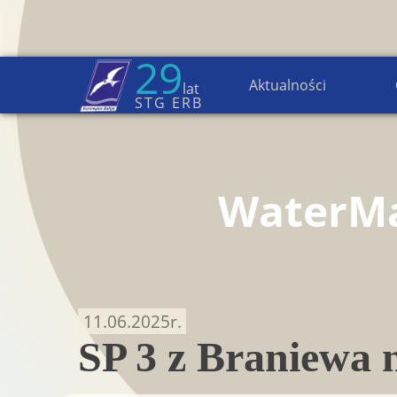
29
Aktualności
lat
Strona główna
→
Aktualności
STG ERB
WaterM
11.06.2025
r.
SP 3 z Braniewa 