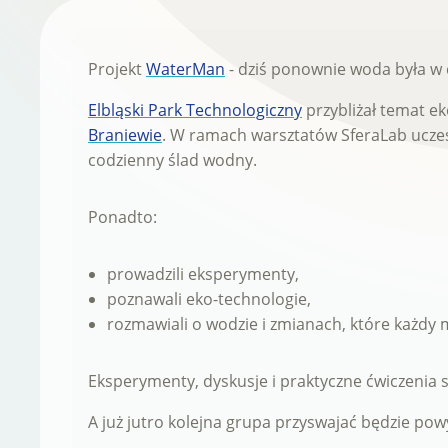
Projekt
WaterMan
- dziś ponownie woda była w
Elbląski Park Technologiczny
przybliżał temat e
Braniewie
. W ramach warsztatów SferaLab uczes
codzienny ślad wodny.
Ponadto:
prowadzili eksperymenty,
poznawali eko-technologie,
rozmawiali o wodzie i zmianach, które każdy
Eksperymenty, dyskusje i praktyczne ćwiczenia spr
A już jutro kolejna grupa przyswajać będzie pow