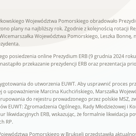
załkowskiego Województwa Pomorskiego obradowało Prezy
 plany na najbliższy rok. Zgodnie z kolejnością rotacji R
icemarszałka Województwa Pomorskiego, Leszka Bonnę, na
ezydenta.
go posiedzenia online Prezydium ERB (9 grudnia 2024 roku)
 nastąpiło przekazanie prezydencji ERB oraz prezentacja p
rzygotowania do utworzenia EUWT. Aby usprawnić proces pr
kiej o upoważnienie Marcina Kuchcińskiego, Marszałka Woj
upowania do rejestru prowadzonego przez polskie MSZ, zwró
anów EUWT: Zgromadzenia Ogólnego, Rady Młodzieżowej i 
 likwidacyjnych ERB, wskazując, że formalnie likwidacja p
ch RP.
Województwa Pomorskiego w Brukseli przedstawiła aktualnoś