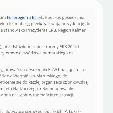
dium
Euroregionu Ba
łtyk. Podczas posiedzenia
egion Kronoberg przekazał swoją prezydencję do
 stanowisko Prezydenta ERB. Region Kalmar
, przedstawiono raport roczny ERB 2024 i
riorytetów województwa pomorskiego na
zygotowań do utworzenia EUWT nastąpi m.in.:
ewództwa Warmińsko-Mazurskiego, do
cenie się do każdej organizacji członkowskiej
Komitetu Nadzorczego, rekomendowanie
owinna nastąpić w momencie rejestracji
ci dotyczące spraw europejskich. P. Łukasz