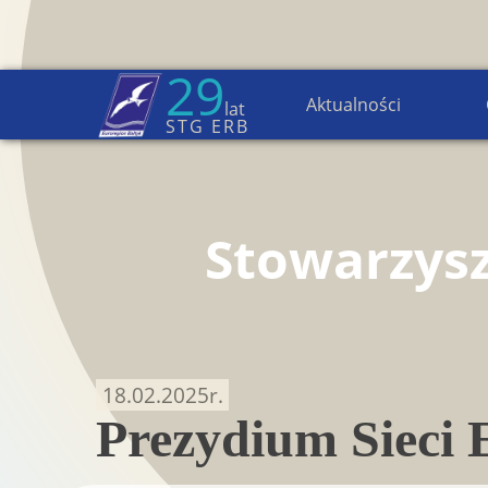
29
Aktualności
lat
Strona główna
→
Aktualności
STG ERB
Stowarzys
18.02.2025
r.
Prezydium Sieci