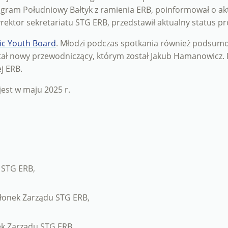
rogram Południowy Bałtyk z ramienia ERB, poinformował o 
rektor sekretariatu STG ERB, przedstawił aktualny status p
ic Youth Board
. Młodzi podczas spotkania również podsumo
stał nowy przewodniczący, którym został Jakub Hamanowicz.
j ERB.
est w maju 2025 r.
 STG ERB,
złonek Zarządu STG ERB,
ek Zarządu STG ERB,