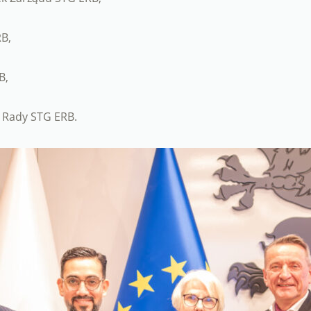
RB,
B,
 Rady STG ERB.