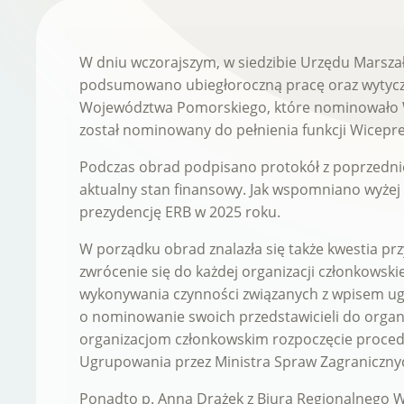
W dniu wczorajszym, w siedzibie Urzędu Mars
podsumowano ubiegłoroczną pracę oraz wytyczono
Województwa Pomorskiego, które nominowało W
został nominowany do pełnienia funkcji Wicepr
Podczas obrad podpisano protokół z poprzednie
aktualny stan finansowy. Jak wspomniano wyżej
prezydencję ERB w 2025 roku.
W porządku obrad znalazła się także kwestia p
zwrócenie się do każdej organizacji członkows
wykonywania czynności związanych z wpisem ugr
o nominowanie swoich przedstawicieli do org
organizacjom członkowskim rozpoczęcie procedur
Ugrupowania przez Ministra Spraw Zagraniczny
Ponadto
p. Anna Drążek z Biura Regionalnego 