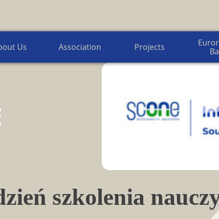
Euroregion Baltic News
Euror
bout Us
Association
Projects
Ba
E
ień szkolenia nauczy