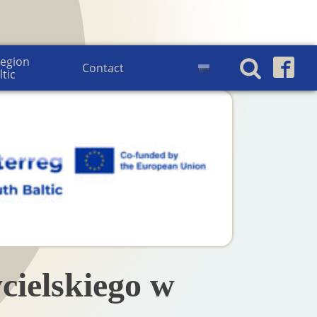
egion 
Contact
ltic
cielskiego w