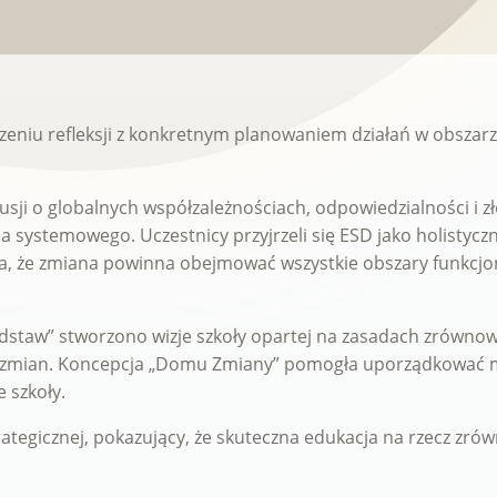
czeniu refleksji z konkretnym planowaniem działań w obsza
usji o globalnych współzależnościach, odpowiedzialności i 
a systemowego. Uczestnicy przyjrzeli się ESD jako holisty
a, że ​​zmiana powinna obejmować wszystkie obszary funkcjo
dstaw” stworzono wizje szkoły opartej na zasadach zrównow
zmian. Koncepcja „Domu Zmiany” pomogła uporządkować myśl
 szkoły.
strategicznej, pokazujący, że skuteczna edukacja na rzecz z