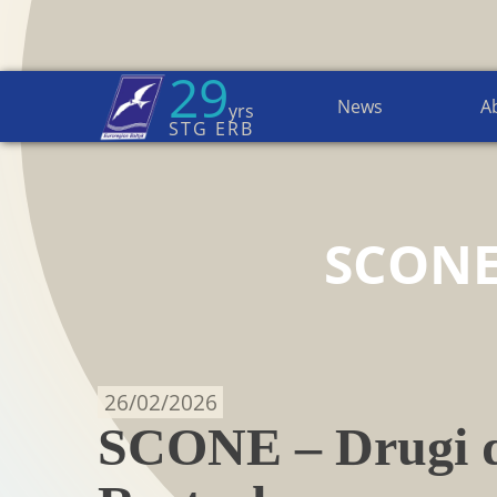
29
News
A
yrs
Home Page
→
News
STG ERB
SCON
26/02/2026
SCONE – Drugi dz