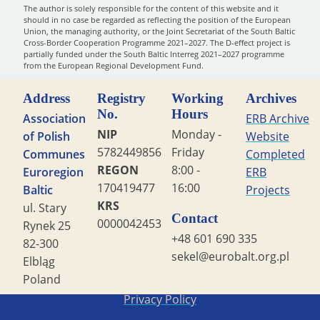
The author is solely responsible for the content of this website and it
should in no case be regarded as reflecting the position of the European
Union, the managing authority, or the Joint Secretariat of the South Baltic
Cross-Border Cooperation Programme 2021–2027. The D-effect project is
partially funded under the South Baltic Interreg 2021–2027 programme
from the European Regional Development Fund.
Address
Registry
Working
Archives
No.
Hours
Association
ERB Archive
NIP
Monday -
of Polish
Website
5782449856
Friday
Communes
Completed
REGON
8:00 -
Euroregion
ERB
170419477
16:00
Baltic
Projects
KRS
ul. Stary
Contact
0000042453
Rynek 25
+48 601 690 335
82-300
sekel@eurobalt.org.pl
Elbląg
Poland
Copyright STG ERB 2022
Privacy Policy