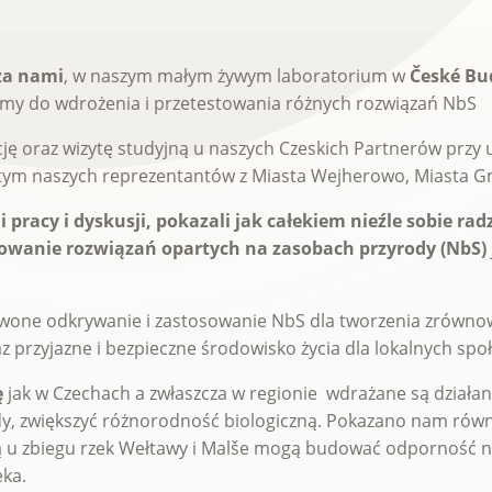
za nami
, w naszym małym żywym laboratorium w
České Bu
ymy do wdrożenia i przetestowania różnych rozwiązań NbS
ję oraz wizytę studyjną u naszych Czeskich Partnerów przy 
 tym naszych reprezentantów z Miasta Wejherowo, Miasta Gm
 pracy i dyskusji
, pokazali jak całekiem nieźle sobie r
wanie rozwiązań opartych na zasobach przyrody (NbS)
nwone odkrywanie i zastosowanie NbS dla tworzenia zrównow
raz przyjazne i bezpieczne środowisko życia dla lokalnych spo
ę
jak w Czechach a zwłaszcza w regionie wdrażane są działa
dy, zwiększyć różnorodność biologiczną. Pokazano nam równ
ją u zbiegu rzek Wełtawy i Malše mogą budować odporność n
eka.