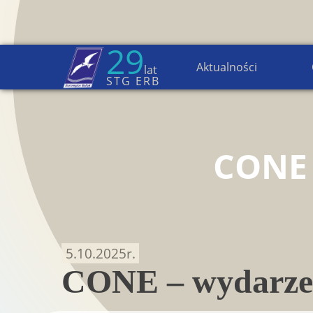
29
Aktualności
lat
Strona główna
→
Aktualności
STG ERB
CONE
5.10.2025
r.
CONE – wydarzen