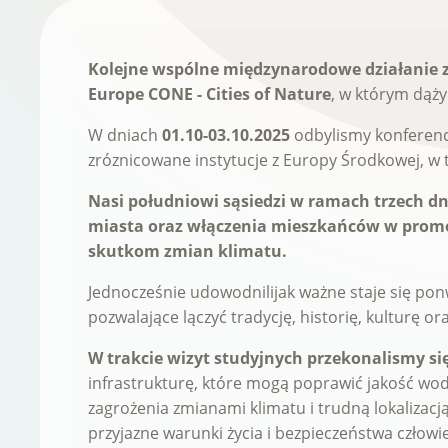
Kolejne wspólne międzynarodowe działanie 
Europe CONE - Cities of Nature
, w którym dąż
W dniach
01.10-03.10.2025
odbylismy konferenc
zróznicowane instytucje z Europy Środkowej, w
Nasi południowi sąsiedzi w ramach trzech dni
miasta oraz włączenia mieszkańców w promo
skutkom zmian klimatu.
Jednocześnie udowodnilijak ważne staje się po
pozwalające lączyć tradycję, historię, kulturę o
W trakcie wizyt studyjnych przekonalismy si
infrastrukturę, które mogą poprawić jakość wo
zagrożenia zmianami klimatu i trudną lokalizac
przyjazne warunki życia i bezpieczeństwa człowi