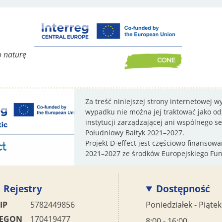
o naturę
Za treść niniejszej strony internetowej 
wypadku nie można jej traktować jako odz
instytucji zarządzającej ani wspólnego 
Południowy Bałtyk 2021–2027.
Projekt D-effect jest częściowo finanso
2021–2027 ze środków Europejskiego Fu
Rejestry
Dostępność
IP
5782449856
Poniedziałek - Piątek
EGON
170419477
8:00 - 16:00