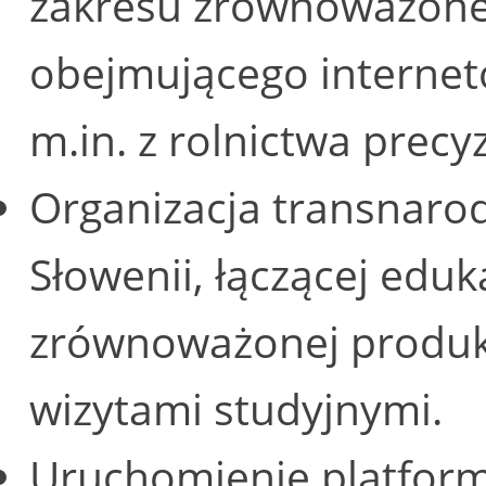
zakresu zrównoważoneg
obejmującego interne
m.in. z rolnictwa precy
Organizacja transnarod
Słowenii, łączącej edu
zrównoważonej produkcj
wizytami studyjnymi.
Uruchomienie platform