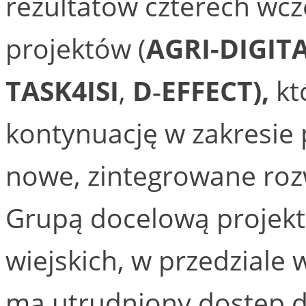
rezultatów czterech wcz
projektów (
AGRI-DIGIT
TASK4ISI
,
D‑EFFECT),
kt
kontynuację w zakresie 
nowe, zintegrowane roz
Grupą docelową projekt
wiejskich, w przedziale 
ma utrudniony dostęp do