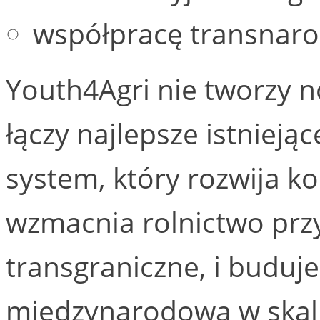
współpracę transnar
Youth4Agri nie tworzy n
łączy najlepsze istnieją
system, który rozwija k
wzmacnia rolnictwo przy
transgraniczne, i buduj
międzynarodową w skali