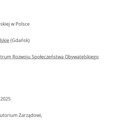
skiej w Polsce
skie
(Gdańsk)
ntrum Rozwoju Społeczeństwa Obywatelskiego
 2025
olutorium Zarządowi,