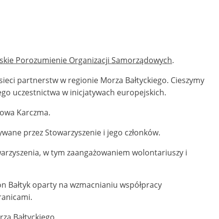
skie Porozumienie Organizacji Samorządowych
.
eci partnerstw w regionie Morza Bałtyckiego. Cieszymy
ego uczestnictwa w inicjatywach europejskich.
Nowa Karczma.
wane przez Stowarzyszenie i jego członków.
warzyszenia, w tym zaangażowaniem wolontariuszy i
on Bałtyk oparty na wzmacnianiu współpracy
ranicami.
za Bałtyckiego.