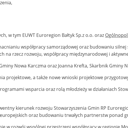
zenia,
ch, w tym EUWT Euroregion Bałtyk Sp.z o.o. oraz
Ogólnopol
acnianiu współpracy samorządowej oraz budowaniu silnej si
iach na rzecz rozwoju, współpracy międzynarodowej i aktywn
t Gminy Nowa Karczma oraz Joanna Krefta, Skarbnik Gminy 
ia projektowe, a także nowe wnioski projektowe przygotowy
rogramami wsparcia oraz rolą młodzieży w działaniach Sto
wentny kierunek rozwoju Stowarzyszenia Gmin RP Euroregi
 europejskich oraz budowaniu trwałych partnerstw ponad g
ie w rozwój wspólnej przestrzeni współpracy w regionie Mor