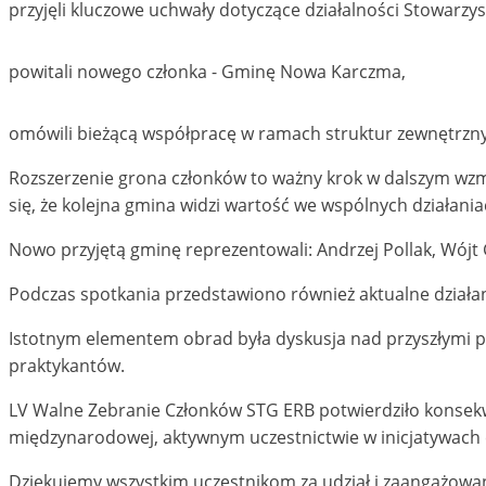
przyjęli kluczowe uchwały dotyczące działalności Stowarzys
powitali nowego członka - Gminę Nowa Karczma,
omówili bieżącą współpracę w ramach struktur zewnętrzny
Rozszerzenie grona członków to ważny krok w dalszym wzm
się, że kolejna gmina widzi wartość we wspólnych działan
Nowo przyjętą gminę reprezentowali: Andrzej Pollak, Wój
Podczas spotkania przedstawiono również aktualne działan
Istotnym elementem obrad była dyskusja nad przyszłymi p
praktykantów.
LV Walne Zebranie Członków STG ERB potwierdziło konsek
międzynarodowej, aktywnym uczestnictwie w inicjatywach
Dziękujemy wszystkim uczestnikom za udział i zaangażowan