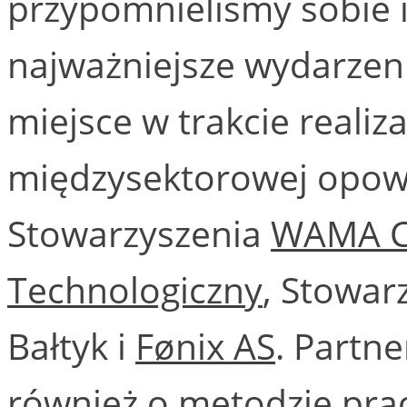
przypomnieliśmy sobie 
najważniejsze wydarzenia
miejsce w trakcie realiz
międzysektorowej opowi
Stowarzyszenia
WAMA 
Technologiczny
, Stowar
Bałtyk i
Fønix AS
. Partn
również o metodzie pra